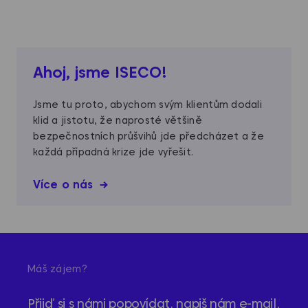
Ahoj, jsme ISECO!
Jsme tu proto, abychom svým klientům dodali
klid a jistotu, že naprosté většině
bezpečnostních průšvihů jde předcházet a že
každá případná krize jde vyřešit.
Více o nás
Máš zájem?
Přijď si s námi popovídat. napiš nám e-mail,