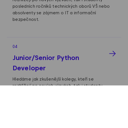
posledních ročníků technických oborů VŠ nebo
absolventy se zájmem o IT a informační
bezpečnost.
04
Junior/Senior Python
Developer
Hledáme jak zkušenější kolegy, kteří se
rozhlížejí po nových výzvách, tak i studenty
posledních ročníků technických oborů VŠ nebo
absolventy se zájmem o IT a informační
bezpečnost.