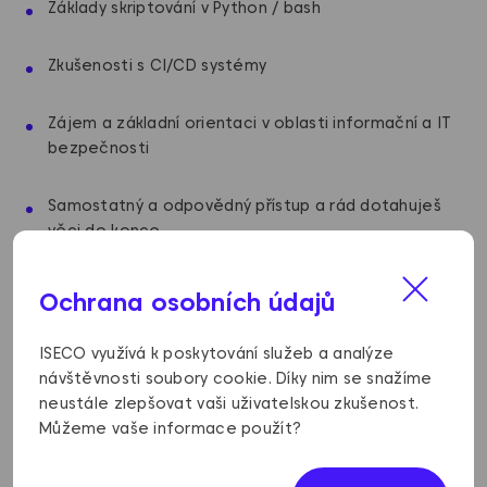
Základy skriptování v Python / bash
Zkušenosti s CI/CD systémy
Zájem a základní orientaci v oblasti informační a IT
bezpečnosti
Samostatný a odpovědný přístup a rád dotahuješ
věci do konce
Ochrana osobních údajů
Co ti můžeme nabídnout
ISECO využívá k poskytování služeb a analýze
návštěvnosti soubory cookie. Díky nim se snažíme
Místo v našem týmu, který dodává systémy
neustále zlepšovat vaši uživatelskou zkušenost.
informační bezpečnosti
Můžeme vaše informace použít?
Práci na zajímavých bezpečnostních projektech pro